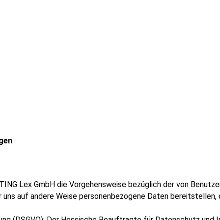
gen
NG Lex GmbH die Vorgehensweise bezüglich der von Benutzern
 uns auf andere Weise personenbezogene Daten bereitstellen, d
ng (DSGVO): Der Hessische Beauftragte für Datenschutz und In